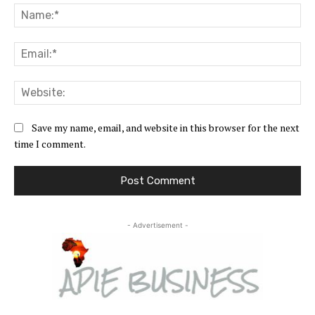
Na
Ema
Web
Save my name, email, and website in this browser for the next
time I comment.
- Advertisement -