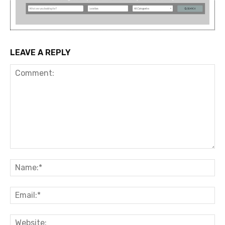
LEAVE A REPLY
Comment:
Na
Ema
Web