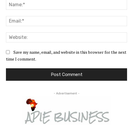
Na
Ema
Web
Save my name, email, and website in this browser for the next
time I comment.
- Advertisement -