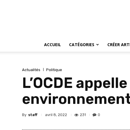
ACCUEIL
CATÉGORIES
CRÉER ART
Actualités
Politique
L’OCDE appelle 
environnement 
By
staff
231
0
avril 8, 2022