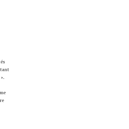
tés
ttant
 ».
ème
re