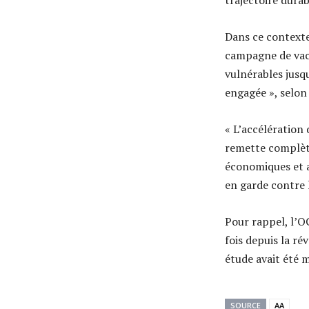
trajectoire durab
Dans ce contexte,
campagne de vacc
vulnérables jusq
engagée », selon
« L’accélération 
remette complète
économiques et a
en garde contre 
Pour rappel, l’O
fois depuis la r
étude avait été 
SOURCE
AA