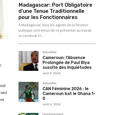
Madagascar: Port Obligatoire
d’une Tenue Traditionnelle
pour les Fonctionnaires
À Madagascar, tous les agents de la fonction
publique sont tenus de se présenter au travail,
ce vendredi 31...
Actualités
Cameroun: l’Absence
Prolongée de Paul Biya
e
suscite des Inquiétudes
août 4, 2026
Actualités
 est
CAN Féminine 2026 : le
rant
Cameroun bat le Ghana 1-
0
res
août 4, 2026
Divertissement