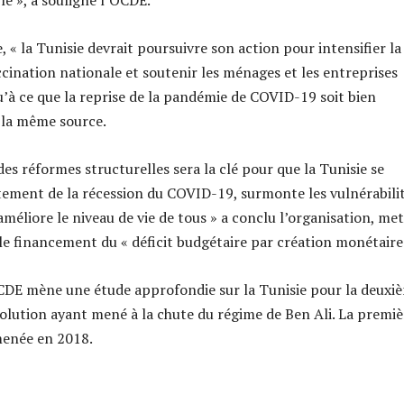
le », a souligné l’OCDE.
 « la Tunisie devrait poursuivre son action pour intensifier la
ination nationale et soutenir les ménages et les entreprises
u’à ce que la reprise de la pandémie de COVID-19 soit bien
 la même source.
des réformes structurelles sera la clé pour que la Tunisie se
ment de la récession du COVID-19, surmonte les vulnérabili
méliore le niveau de vie de tous » a conclu l’organisation, me
le financement du « déficit budgétaire par création monétaire
CDE mène une étude approfondie sur la Tunisie pour la deuxi
évolution ayant mené à la chute du régime de Ben Ali. La premiè
menée en 2018.