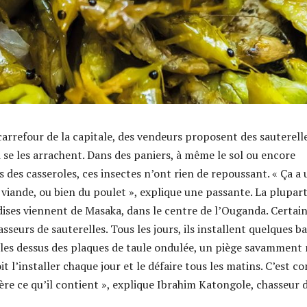
arrefour de la capitale, des vendeurs proposent des sauterell
i se les arrachent. Dans des paniers, à même le sol ou encore
 des casseroles, ces insectes n’ont rien de repoussant. « Ça a 
 viande, ou bien du poulet », explique une passante. La plupar
ndises viennent de Masaka, dans le centre de l’Ouganda. Certai
eurs de sauterelles. Tous les jours, ils installent quelques ba
r les dessus des plaques de taule ondulée, un piège savamment
it l’installer chaque jour et le défaire tous les matins. C’est 
ère ce qu’il contient », explique Ibrahim Katongole, chasseur 