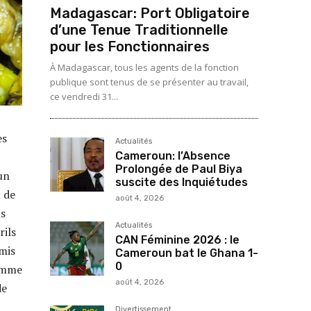
Madagascar: Port Obligatoire
d’une Tenue Traditionnelle
pour les Fonctionnaires
À Madagascar, tous les agents de la fonction
publique sont tenus de se présenter au travail,
ce vendredi 31...
es
Actualités
Cameroun: l’Absence
Prolongée de Paul Biya
un
suscite des Inquiétudes
t de
août 4, 2026
ns
Actualités
rils
CAN Féminine 2026 : le
 mis
Cameroun bat le Ghana 1-
0
comme
août 4, 2026
de
Divertissement