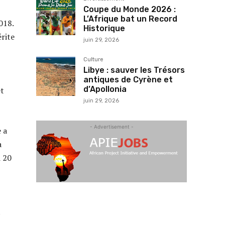
Coupe du Monde 2026 :
L’Afrique bat un Record
018.
Historique
rite
juin 29, 2026
Culture
Libye : sauver les Trésors
antiques de Cyrène et
d’Apollonia
et
juin 29, 2026
- Advertisement -
 a
a
i 20
t