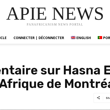
APIE NEWS
PANAFRICANISM NEWS PORTAL
ICLE
CONNECTER | DÉCONNECTER
ENGLISH
PO
ntaire sur Hasna E
’Afrique de Montréa
Sh