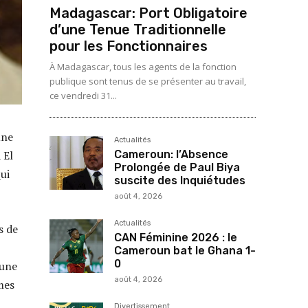
Madagascar: Port Obligatoire
d’une Tenue Traditionnelle
pour les Fonctionnaires
À Madagascar, tous les agents de la fonction
publique sont tenus de se présenter au travail,
ce vendredi 31...
une
Actualités
Cameroun: l’Absence
 El
Prolongée de Paul Biya
qui
suscite des Inquiétudes
août 4, 2026
Actualités
s de
CAN Féminine 2026 : le
Cameroun bat le Ghana 1-
0
 une
août 4, 2026
mes
Divertissement