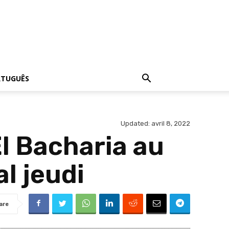
RTUGUÊS
Updated:
avril 8, 2022
l Bacharia au
l jeudi
are