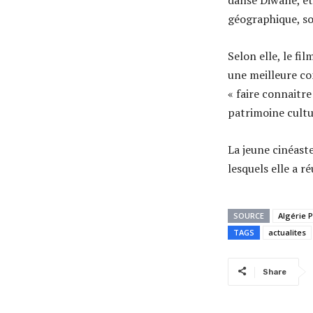
danse Diwane, et
géographique, soc
Selon elle, le f
une meilleure con
« faire connaitr
patrimoine cultur
La jeune cinéast
lesquels elle a r
SOURCE
Algérie 
TAGS
actualites
Share