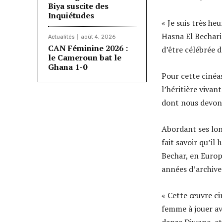
Biya suscite des
Inquiétudes
« Je suis très he
Hasna El Bechari
Actualités
août 4, 2026
CAN Féminine 2026 :
d’être célébrée d
le Cameroun bat le
Ghana 1-0
Pour cette cinéa
l’héritière vivan
dont nous devons 
Abordant ses long
fait savoir qu’il
Bechar, en Europe
années d’archive
« Cette œuvre c
femme à jouer av