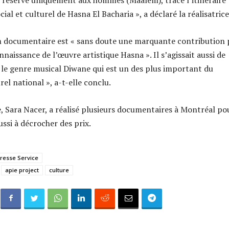
 réservé uniquement aux hommes (Maâlem), trace l’itinéraire
ial et culturel de Hasna El Bacharia », a déclaré la réalisatrice
ilm documentaire est « sans doute une marquante contribution
naissance de l’œuvre artistique Hasna ». Il s’agissait aussi de
e le genre musical Diwane qui est un des plus important du
el national », a-t-elle conclu.
e, Sara Nacer, a réalisé plusieurs documentaires à Montréal po
éussi à décrocher des prix.
Presse Service
apie project
culture