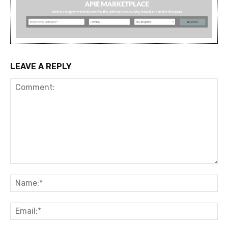
LEAVE A REPLY
Comment:
Na
Ema