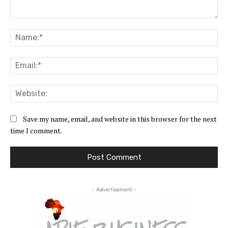
Comment:
Na
Ema
Web
Save my name, email, and website in this browser for the next
time I comment.
- Advertisement -