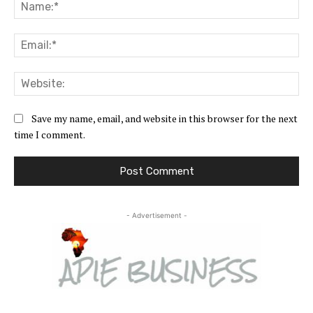
Na
Ema
Web
Save my name, email, and website in this browser for the next
time I comment.
- Advertisement -