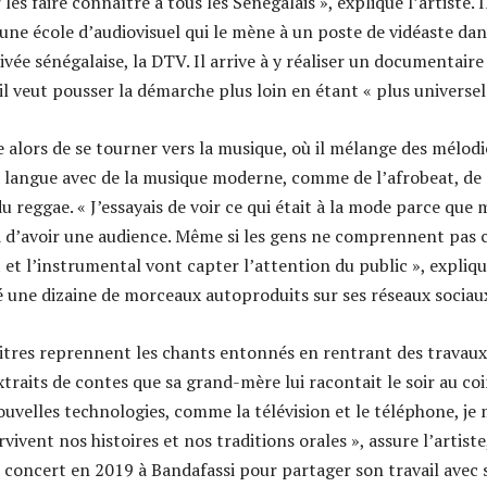
es faire connaître à tous les Sénégalais », explique l’artiste. I
 une école d’audiovisuel qui le mène à un poste de vidéaste dan
ivée sénégalaise, la DTV. Il arrive à y réaliser un documentaire
 il veut pousser la démarche plus loin en étant « plus universel
e alors de se tourner vers la musique, où il mélange des mélodi
 langue avec de la musique moderne, comme de l’afrobeat, de
u reggae. « J’essayais de voir ce qui était à la mode parce que
d d’avoir une audience. Même si les gens ne comprennent pas 
at et l’instrumental vont capter l’attention du public », expliq
sé une dizaine de morceaux autoproduits sur ses réseaux sociau
titres reprennent les chants entonnés en rentrant des travaux
traits de contes que sa grand-mère lui racontait le soir au co
ouvelles technologies, comme la télévision et le téléphone, je
vivent nos histoires et nos traditions orales », assure l’artiste
r concert en 2019 à Bandafassi pour partager son travail avec 