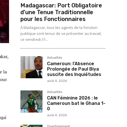
Madagascar: Port Obligatoire
d’une Tenue Traditionnelle
pour les Fonctionnaires
À Madagascar, tous les agents de la fonction
publique sont tenus de se présenter au travail,
ce vendredi 31...
akar,
Actualités
Cameroun: l’Absence
Prolongée de Paul Biya
e la
suscite des Inquiétudes
pour
août 4, 2026
Actualités
CAN Féminine 2026 : le
Cameroun bat le Ghana 1-
0
août 4, 2026
(qui
Divertissement