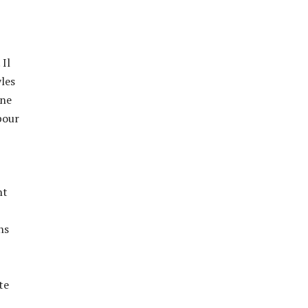
 Il
yles
gne
pour
nt
ns
te