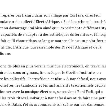
it repérer par hasard dans son village par Cortega, directeur
ondateur du collectif ElectrAfrique. « Sa démarche m’a touché.
onnu davantage. J’ai bien aimé qu’il expérimente différents st
s capacités de s’adapter à des esthétiques différentes », témoi
e fait qu’il chante dans sa langue maternelle est un point fort 
ctif ElectrAfrique, qui rassemble des DJs de l’Afrique et de la
ix ans.
donc de plus en plus vers la musique électronique, en travailla
ire des sons originaux, financés par le Goethe Institute, en
c les collectifs ElectrAfrique et Rise. « À Bandafassi, nous avo
ochettes, les tambours et les instruments traditionnels bédiks
sionner avec la musique électro », se souvient Beni Fadi, qui a
les trois titres à Dakar et à Bandafassi avant de faire une peti
e. « À Dakar, j’étais accompagné sur scène par des danseuses