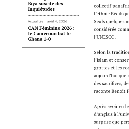
Biya suscite des
collectif panafric
Inquiétudes
l’ethnie Bédik qu
Seuls quelques m
Actualités
août 4, 2026
CAN Féminine 2026 :
considérée comme
le Cameroun bat le
l’UNESCO.
Ghana 1-0
Selon la traditio
l’islam et conser
grottes et les r
aujourd’hui quel
des sacrifices, d
raconte Benoît F
Après avoir eu l
d’anglais à l’un
surprise que per