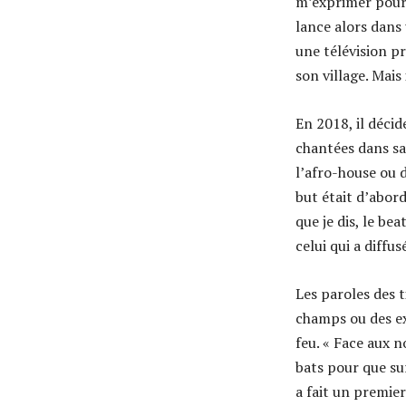
m’exprimer pour l
lance alors dans
une télévision pr
son village. Mais
En 2018, il décid
chantées dans sa
l’afro-house ou d
but était d’abor
que je dis, le be
celui qui a diffu
Les paroles des 
champs ou des ex
feu. « Face aux n
bats pour que sur
a fait un premie