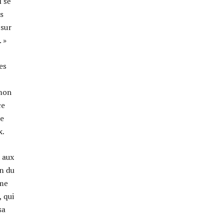
l se
s
 sur
. »
es
 mon
ce
ue
x.
 aux
in du
 me
, qui
sa