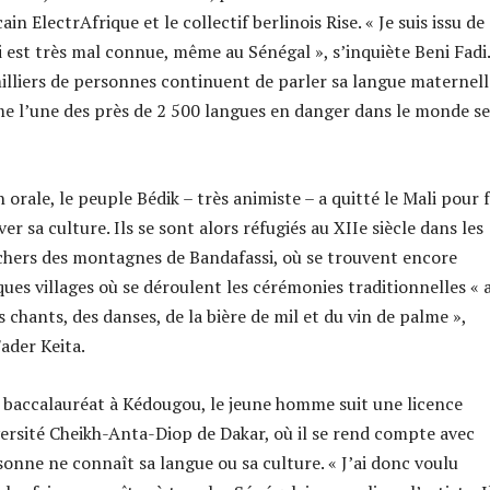
ain ElectrAfrique et le collectif berlinois Rise. « Je suis issu de
i est très mal connue, même au Sénégal », s’inquiète Beni Fadi.
illiers de personnes continuent de parler sa langue maternell
 l’une des près de 2 500 langues en danger dans le monde s
n orale, le peuple Bédik – très animiste – a quitté le Mali pour f
ver sa culture. Ils se sont alors réfugiés au XIIe siècle dans les
ochers des montagnes de Bandafassi, où se trouvent encore
ques villages où se déroulent les cérémonies traditionnelles « 
es chants, des danses, de la bière de mil et du vin de palme »,
ader Keita.
e baccalauréat à Kédougou, le jeune homme suit une licence
iversité Cheikh-Anta-Diop de Dakar, où il se rend compte avec
sonne ne connaît sa langue ou sa culture. « J’ai donc voulu