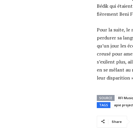
Bédik qui étaient
fièrement Beni F
Pour la suite, le
perdurer sa lang
qu’un jour les éc
creusé pour amen
s’exilent plus, a
en se mêlant au 
leur disparition »
SOURCE
RFI Musi
TAGS
apie projec
Share