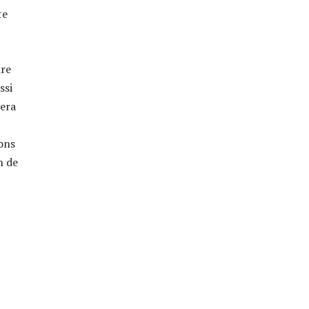
te
ire
ssi
sera
ions
n de