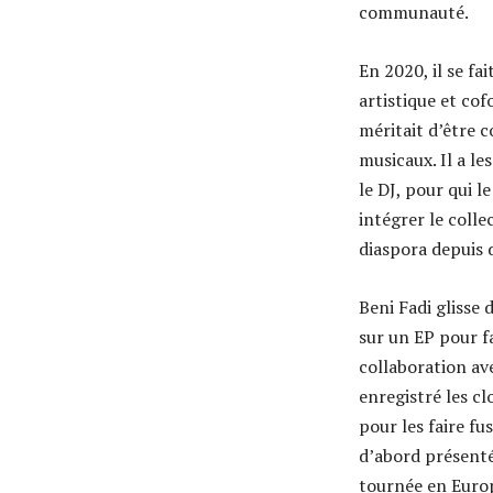
communauté.
En 2020, il se fa
artistique et cof
méritait d’être c
musicaux. Il a le
le DJ, pour qui l
intégrer le colle
diaspora depuis d
Beni Fadi glisse 
sur un EP pour fa
collaboration ave
enregistré les cl
pour les faire fu
d’abord présenté 
tournée en Europ