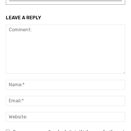
LEAVE A REPLY
Comment:
Na
Ema
Web