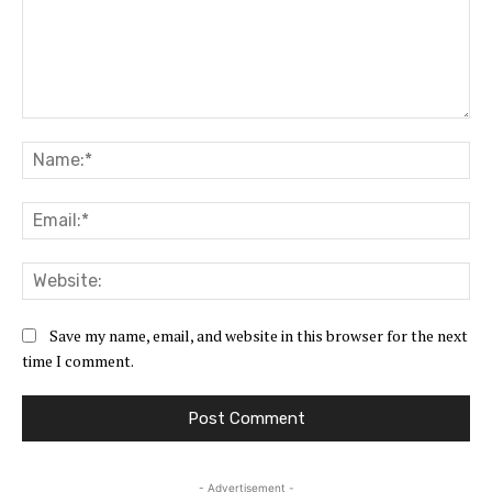
Comment:
Na
Ema
Web
Save my name, email, and website in this browser for the next
time I comment.
- Advertisement -