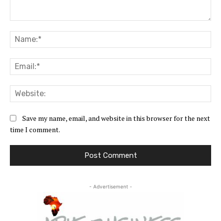
Comment:
Na
Ema
Web
Save my name, email, and website in this browser for the next
time I comment.
- Advertisement -