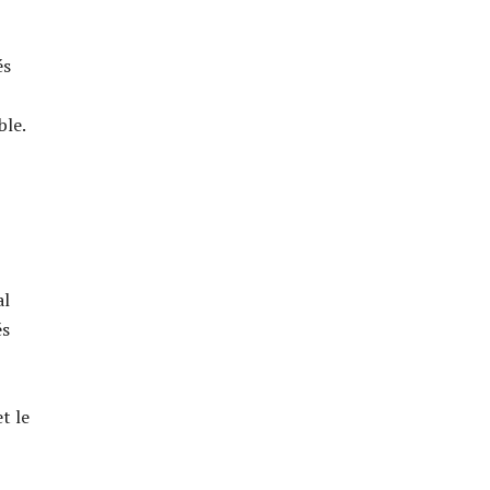
és
ble.
al
és
t le