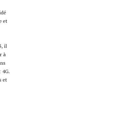
idé
e et
, il
r à
ans
t 4G.
s et