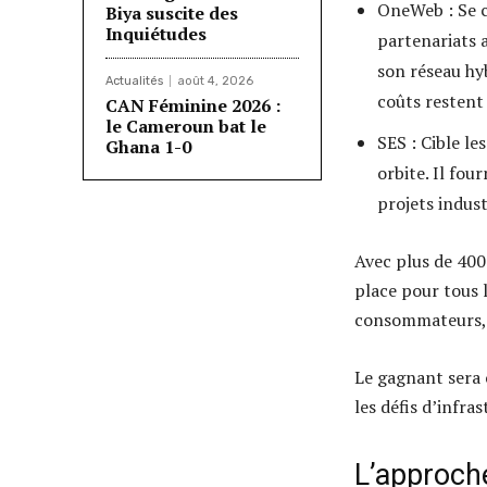
OneWeb : Se c
Biya suscite des
Inquiétudes
partenariats 
son réseau hy
Actualités
août 4, 2026
coûts restent 
CAN Féminine 2026 :
le Cameroun bat le
SES : Cible l
Ghana 1-0
orbite. Il fou
projets indus
Avec plus de 400 
place pour tous l
consommateurs, 
Le gagnant sera c
les défis d’infra
L’approch