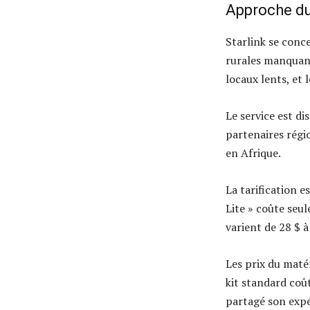
Approche du
Starlink se conc
rurales manquant 
locaux lents, et 
Le service est di
partenaires régi
en Afrique.
La tarification e
Lite » coûte seul
varient de 28 $ à
Les prix du matér
kit standard coût
partagé son expé