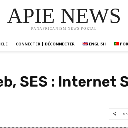
APIE NEWS
PANAFRICANISM NEWS PORTAL
ICLE
CONNECTER | DÉCONNECTER
ENGLISH
PO
b, SES : Internet S
Sh