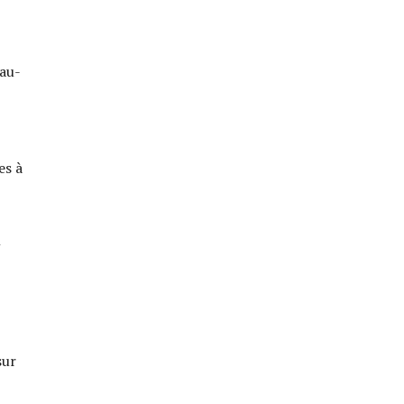
 au-
es à
l
sur