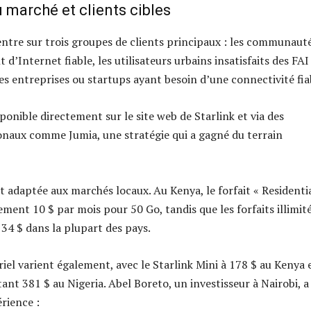
 marché et clients cibles
entre sur trois groupes de clients principaux : les communaut
d’Internet fiable, les utilisateurs urbains insatisfaits des FAI
les entreprises ou startups ayant besoin d’une connectivité fia
sponible directement sur le site web de Starlink et via des
onaux comme Jumia, une stratégie qui a gagné du terrain
st adaptée aux marchés locaux. Au Kenya, le forfait « Residenti
ement 10 $ par mois pour 50 Go, tandis que les forfaits illimit
 34 $ dans la plupart des pays.
iel varient également, avec le Starlink Mini à 178 $ au Kenya e
ant 381 $ au Nigeria. Abel Boreto, un investisseur à Nairobi, a
rience :