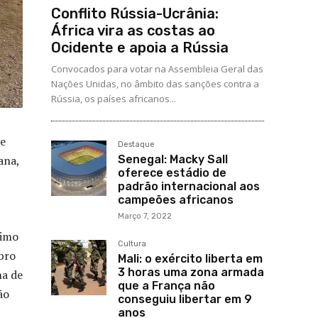
Conflito Rússia-Ucrânia:
África vira as costas ao
Ocidente e apoia a Rússia
Convocados para votar na Assembleia Geral das
Nações Unidas, no âmbito das sanções contra a
Rússia, os países africanos...
se
Destaque
Senegal: Macky Sall
ana,
oferece estádio de
padrão internacional aos
campeões africanos
Março 7, 2022
timo
Cultura
bro
Mali: o exército liberta em
3 horas uma zona armada
na de
que a França não
ão
conseguiu libertar em 9
anos