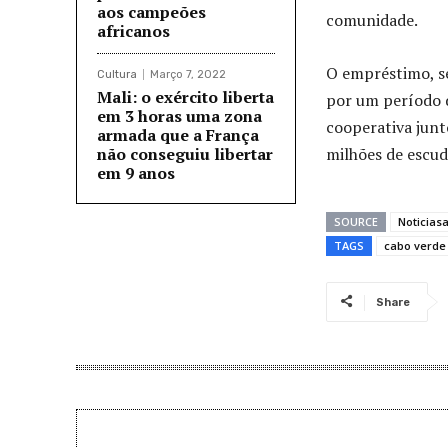
aos campeões
comunidade.
africanos
O empréstimo, se
Cultura
Março 7, 2022
Mali: o exército liberta
por um período d
em 3 horas uma zona
cooperativa junt
armada que a França
não conseguiu libertar
milhões de escud
em 9 anos
SOURCE
Noticias
TAGS
cabo verde
Share