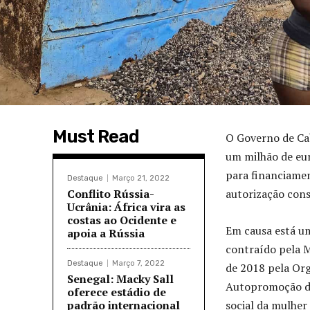
Must Read
O Governo de Ca
um milhão de eu
para financiame
Destaque
Março 21, 2022
Conflito Rússia-
autorização cons
Ucrânia: África vira as
costas ao Ocidente e
Em causa está um
apoia a Rússia
contraído pela 
Destaque
Março 7, 2022
de 2018 pela Or
Senegal: Macky Sall
Autopromoção da
oferece estádio de
padrão internacional
social da mulher