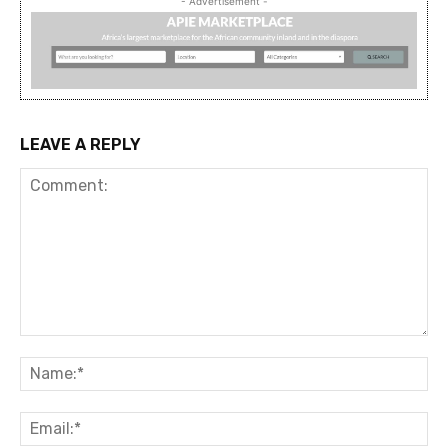
- Advertisement -
LEAVE A REPLY
Comment:
Na
Ema